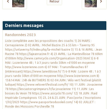
Retour
Derniers messages
Randonnées 2023
Liste complétée avec les propositions des coachs 1) 26 MARS :
Cernaysienne 2) 02 AVRIL : Michel Bazire 25 à 55 km – Taverny 95
https://uvtaverny.fr/index.php/la-michel-bazire 3) 15 & 16 AVRIL : Jean
Racine 78 https://lajeanracine.fr 4) 23 AVRIL : La Mantevilloise 78 60km
d1006m http://www.camvcyclo.com/Organisation-2023.html 5) 6-8
MAI : Lozerienne 48 ; 1 à 3 jours rando 50km >d1000 en moyenne
http://www.lozerienne.com 6) 07 MAI : Transmillevaches 87
(intéressant) https://www.laneddoise.fr/ 7) 6-8 MAI : Lozere 48 ; 1 à 3
jours rando 50km d1000 en moyenne http://www.lozerienne.com 8)
13&14 MAI : 24h de BUTHIERS 9) 02-04 JUIN : Vélo vert festival (plutôt
ludique) https://www.velovertfestival.com/fr/ 10) 11 JUIN : Jovacienne
78 https://lescastorsgrimpeurs.fr/la-jovacienne 11) 11 JUIN : Les
bosses du Vexin 78 https://www.asicyclo78.com/ 12) 18 JUIN : Raid
Impériale Compiégnois 13) 23, 24 & 25 JUIN : Pass’porte / Inscriptions
1/02/2023 https://www.passportesdusoleil.com/ 14) 02 JUILLET :
Ronde des Moissons Porcheville 78