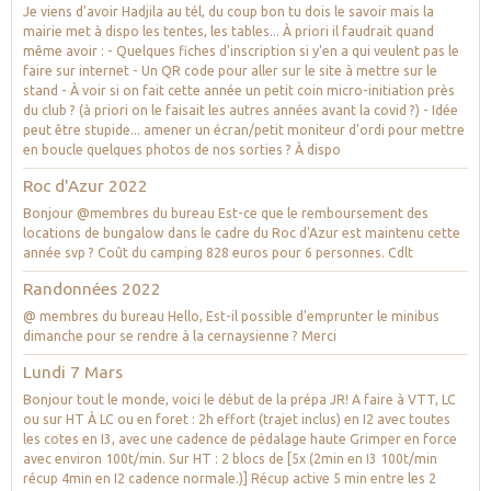
Je viens d'avoir Hadjila au tél, du coup bon tu dois le savoir mais la
mairie met à dispo les tentes, les tables... À priori il faudrait quand
même avoir : - Quelques fiches d'inscription si y'en a qui veulent pas le
faire sur internet - Un QR code pour aller sur le site à mettre sur le
stand - À voir si on fait cette année un petit coin micro-initiation près
du club ? (à priori on le faisait les autres années avant la covid ?) - Idée
peut être stupide... amener un écran/petit moniteur d'ordi pour mettre
en boucle quelques photos de nos sorties ? À dispo
Roc d'Azur 2022
Bonjour @membres du bureau Est-ce que le remboursement des
locations de bungalow dans le cadre du Roc d'Azur est maintenu cette
année svp ? Coût du camping 828 euros pour 6 personnes. Cdlt
Randonnées 2022
@ membres du bureau Hello, Est-il possible d'emprunter le minibus
dimanche pour se rendre à la cernaysienne ? Merci
Lundi 7 Mars
Bonjour tout le monde, voici le début de la prépa JR! A faire à VTT, LC
ou sur HT À LC ou en foret : 2h effort (trajet inclus) en I2 avec toutes
les cotes en I3, avec une cadence de pédalage haute Grimper en force
avec environ 100t/min. Sur HT : 2 blocs de [5x (2min en I3 100t/min
récup 4min en I2 cadence normale.)] Récup active 5 min entre les 2