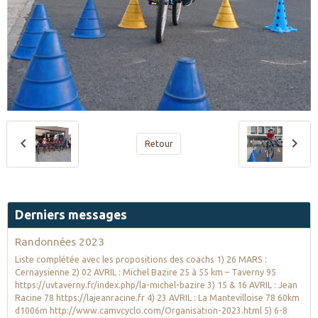
Retour
Derniers messages
Randonnées 2023
Liste complétée avec les propositions des coachs 1) 26 MARS :
Cernaysienne 2) 02 AVRIL : Michel Bazire 25 à 55 km – Taverny 95
https://uvtaverny.fr/index.php/la-michel-bazire 3) 15 & 16 AVRIL : Jean
Racine 78 https://lajeanracine.fr 4) 23 AVRIL : La Mantevilloise 78 60km
d1006m http://www.camvcyclo.com/Organisation-2023.html 5) 6-8