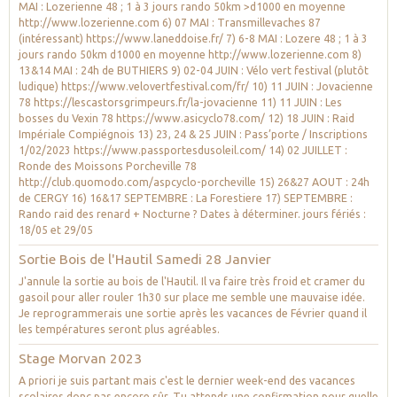
MAI : Lozerienne 48 ; 1 à 3 jours rando 50km >d1000 en moyenne
http://www.lozerienne.com 6) 07 MAI : Transmillevaches 87
(intéressant) https://www.laneddoise.fr/ 7) 6-8 MAI : Lozere 48 ; 1 à 3
jours rando 50km d1000 en moyenne http://www.lozerienne.com 8)
13&14 MAI : 24h de BUTHIERS 9) 02-04 JUIN : Vélo vert festival (plutôt
ludique) https://www.velovertfestival.com/fr/ 10) 11 JUIN : Jovacienne
78 https://lescastorsgrimpeurs.fr/la-jovacienne 11) 11 JUIN : Les
bosses du Vexin 78 https://www.asicyclo78.com/ 12) 18 JUIN : Raid
Impériale Compiégnois 13) 23, 24 & 25 JUIN : Pass’porte / Inscriptions
1/02/2023 https://www.passportesdusoleil.com/ 14) 02 JUILLET :
Ronde des Moissons Porcheville 78
http://club.quomodo.com/aspcyclo-porcheville 15) 26&27 AOUT : 24h
de CERGY 16) 16&17 SEPTEMBRE : La Forestiere 17) SEPTEMBRE :
Rando raid des renard + Nocturne ? Dates à déterminer. jours fériés :
18/05 et 29/05
Sortie Bois de l'Hautil Samedi 28 Janvier
J'annule la sortie au bois de l'Hautil. Il va faire très froid et cramer du
gasoil pour aller rouler 1h30 sur place me semble une mauvaise idée.
Je reprogrammerais une sortie après les vacances de Février quand il
les températures seront plus agréables.
Stage Morvan 2023
A priori je suis partant mais c'est le dernier week-end des vacances
scolaires donc pas encore sûr. Tu attends une confirmation pour quelle