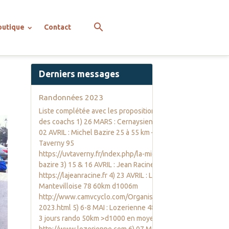
outique
Contact
Derniers messages
Randonnées 2023
Liste complétée avec les propositions
des coachs 1) 26 MARS : Cernaysienne 2)
02 AVRIL : Michel Bazire 25 à 55 km –
Taverny 95
https://uvtaverny.fr/index.php/la-michel-
bazire 3) 15 & 16 AVRIL : Jean Racine 78
https://lajeanracine.fr 4) 23 AVRIL : La
Mantevilloise 78 60km d1006m
http://www.camvcyclo.com/Organisation-
2023.html 5) 6-8 MAI : Lozerienne 48 ; 1 à
3 jours rando 50km >d1000 en moyenne
http://www.lozerienne.com 6) 07 MAI :