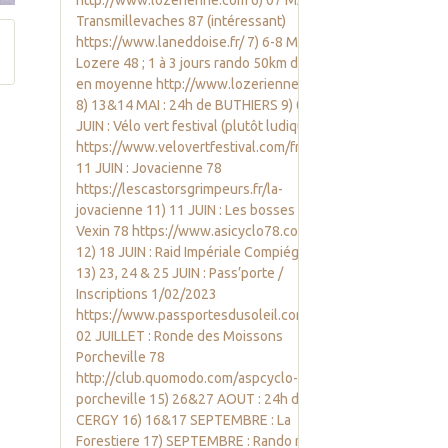
Transmillevaches 87 (intéressant)
https://www.laneddoise.fr/ 7) 6-8 MAI :
Lozere 48 ; 1 à 3 jours rando 50km d1000
en moyenne http://www.lozerienne.com
8) 13&14 MAI : 24h de BUTHIERS 9) 02-04
JUIN : Vélo vert festival (plutôt ludique)
https://www.velovertfestival.com/fr/ 10)
11 JUIN : Jovacienne 78
https://lescastorsgrimpeurs.fr/la-
jovacienne 11) 11 JUIN : Les bosses du
Vexin 78 https://www.asicyclo78.com/
12) 18 JUIN : Raid Impériale Compiégnois
13) 23, 24 & 25 JUIN : Pass’porte /
Inscriptions 1/02/2023
https://www.passportesdusoleil.com/ 14)
02 JUILLET : Ronde des Moissons
Porcheville 78
http://club.quomodo.com/aspcyclo-
porcheville 15) 26&27 AOUT : 24h de
CERGY 16) 16&17 SEPTEMBRE : La
Forestiere 17) SEPTEMBRE : Rando raid