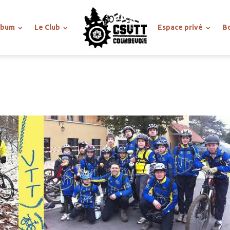
lbum
Le Club
Espace privé
B