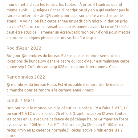
mairie met à dispo les tentes, les tables... À priori il faudrait quand
même avoir : - Quelques fiches d'inscription si y'en a qui veulent pas le
faire sur internet - Un QR code pour aller sur le site à mettre sur le
stand - À voir si on fait cette année un petit coin micro-initiation près
du club ? (à priori on le faisait les autres années avant la covid ?) - Idée
peut être stupide... amener un écran/petit moniteur d'ordi pour mettre
en boucle quelques photos de nos sorties ? À dispo
Roc d'Azur 2022
Bonjour @membres du bureau Est-ce que le remboursement des
locations de bungalow dans le cadre du Roc d'Azur est maintenu cette
année svp ? Coût du camping 828 euros pour 6 personnes. Cdlt
Randonnées 2022
@ membres du bureau Hello, Est-il possible d'emprunter le minibus
dimanche pour se rendre à la cernaysienne ? Merci
Lundi 7 Mars
Bonjour tout le monde, voici le début de la prépa JR! A faire à VTT, LC
ou sur HT À LC ou en foret : 2h effort (trajet inclus) en I2 avec toutes
les cotes en I3, avec une cadence de pédalage haute Grimper en force
avec environ 100t/min. Sur HT : 2 blocs de [5x (2min en I3 100t/min
récup 4min en I2 cadence normale.)] Récup active 5 min entre les 2
blocs