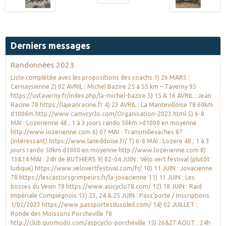
Derniers messages
Randonnées 2023
Liste complétée avec les propositions des coachs 1) 26 MARS :
Cernaysienne 2) 02 AVRIL : Michel Bazire 25 à 55 km – Taverny 95
https://uvtaverny.fr/index.php/la-michel-bazire 3) 15 & 16 AVRIL : Jean
Racine 78 https://lajeanracine.fr 4) 23 AVRIL : La Mantevilloise 78 60km
d1006m http://www.camvcyclo.com/Organisation-2023.html 5) 6-8
MAI : Lozerienne 48 ; 1 à 3 jours rando 50km >d1000 en moyenne
http://www.lozerienne.com 6) 07 MAI : Transmillevaches 87
(intéressant) https://www.laneddoise.fr/ 7) 6-8 MAI : Lozere 48 ; 1 à 3
jours rando 50km d1000 en moyenne http://www.lozerienne.com 8)
13&14 MAI : 24h de BUTHIERS 9) 02-04 JUIN : Vélo vert festival (plutôt
ludique) https://www.velovertfestival.com/fr/ 10) 11 JUIN : Jovacienne
78 https://lescastorsgrimpeurs.fr/la-jovacienne 11) 11 JUIN : Les
bosses du Vexin 78 https://www.asicyclo78.com/ 12) 18 JUIN : Raid
Impériale Compiégnois 13) 23, 24 & 25 JUIN : Pass’porte / Inscriptions
1/02/2023 https://www.passportesdusoleil.com/ 14) 02 JUILLET :
Ronde des Moissons Porcheville 78
http://club.quomodo.com/aspcyclo-porcheville 15) 26&27 AOUT : 24h