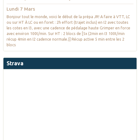
Lundi 7 Mars
Bonjour tout le monde, voici le début de la prépa JR! A faire à VTT, LC
ou sur HT À LC ou en foret : 2h effort (trajet inclus) en I2 avec toutes
les cotes en I3, avec une cadence de pédalage haute Grimper en force
avec environ 100t/min. Sur HT : 2 blocs de [5x (2min en I3 100t/min
récup 4min en I2 cadence normale.)] Récup active 5 min entre les 2
blocs
Strava