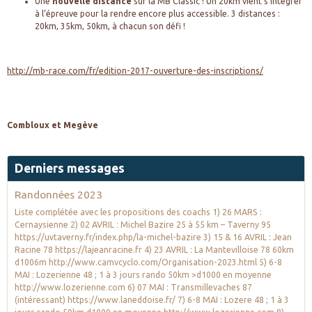
Une
nouvelle distance
sur la MB Classic ! Un 20km vient s’intégrer
à l’épreuve pour la rendre encore plus accessible. 3 distances :
20km, 35km, 50km, à chacun son défi !
http://mb-race.com/fr/edition-2017-ouverture-des-inscriptions/
Combloux et Megève
Derniers messages
Randonnées 2023
Liste complétée avec les propositions des coachs 1) 26 MARS :
Cernaysienne 2) 02 AVRIL : Michel Bazire 25 à 55 km – Taverny 95
https://uvtaverny.fr/index.php/la-michel-bazire 3) 15 & 16 AVRIL : Jean
Racine 78 https://lajeanracine.fr 4) 23 AVRIL : La Mantevilloise 78 60km
d1006m http://www.camvcyclo.com/Organisation-2023.html 5) 6-8
MAI : Lozerienne 48 ; 1 à 3 jours rando 50km >d1000 en moyenne
http://www.lozerienne.com 6) 07 MAI : Transmillevaches 87
(intéressant) https://www.laneddoise.fr/ 7) 6-8 MAI : Lozere 48 ; 1 à 3