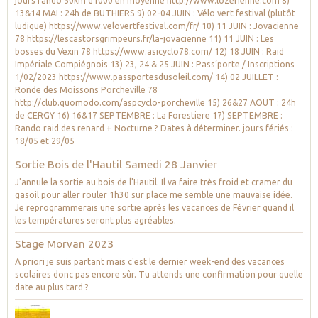
jours rando 50km d1000 en moyenne http://www.lozerienne.com 8)
13&14 MAI : 24h de BUTHIERS 9) 02-04 JUIN : Vélo vert festival (plutôt
ludique) https://www.velovertfestival.com/fr/ 10) 11 JUIN : Jovacienne
78 https://lescastorsgrimpeurs.fr/la-jovacienne 11) 11 JUIN : Les
bosses du Vexin 78 https://www.asicyclo78.com/ 12) 18 JUIN : Raid
Impériale Compiégnois 13) 23, 24 & 25 JUIN : Pass’porte / Inscriptions
1/02/2023 https://www.passportesdusoleil.com/ 14) 02 JUILLET :
Ronde des Moissons Porcheville 78
http://club.quomodo.com/aspcyclo-porcheville 15) 26&27 AOUT : 24h
de CERGY 16) 16&17 SEPTEMBRE : La Forestiere 17) SEPTEMBRE :
Rando raid des renard + Nocturne ? Dates à déterminer. jours fériés :
18/05 et 29/05
Sortie Bois de l'Hautil Samedi 28 Janvier
J'annule la sortie au bois de l'Hautil. Il va faire très froid et cramer du
gasoil pour aller rouler 1h30 sur place me semble une mauvaise idée.
Je reprogrammerais une sortie après les vacances de Février quand il
les températures seront plus agréables.
Stage Morvan 2023
A priori je suis partant mais c'est le dernier week-end des vacances
scolaires donc pas encore sûr. Tu attends une confirmation pour quelle
date au plus tard ?